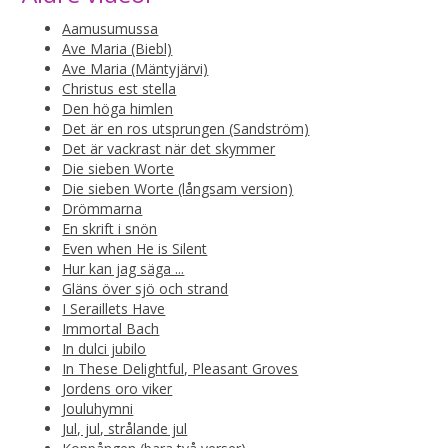
Aamusumussa
Ave Maria (Biebl)
Ave Maria (Mäntyjärvi)
Christus est stella
Den höga himlen
Det är en ros utsprungen (Sandström)
Det är vackrast när det skymmer
Die sieben Worte
Die sieben Worte (långsam version)
Drömmarna
En skrift i snön
Even when He is Silent
Hur kan jag säga ...
Gläns över sjö och strand
I Seraillets Have
Immortal Bach
In dulci jubilo
In These Delightful, Pleasant Groves
Jordens oro viker
Jouluhymni
Jul, jul, strålande jul