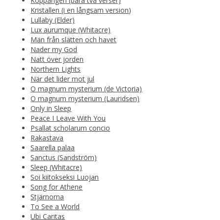
Koppången (bara två verser)
Kristallen (i en långsam version
)
Lullaby (Elder)
Lux aurumque (Whitacre)
Män från slätten och havet
Nader my God
Natt över jorden
Northern Lights
När det lider mot jul
O magnum mysterium (de Victoria)
O magnum mysterium (Lauridsen)
Only in Sleep
Peace I Leave With You
Psallat scholarum concio
Rakastava
Saarella palaa
Sanctus (Sandström)
Sleep (Whitacre)
Soi kiitokseksi Luojan
Song for Athene
Stjärnorna
To See a World
Ubi Caritas